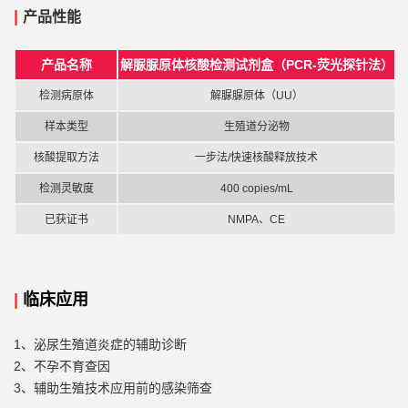
|
产品性能
产品名称
解脲脲原体核酸检测试剂盒（
PCR-荧光探针法）
检测
病原体
解脲脲原体（
UU）
样本类型
生殖道分泌物
核酸提取方法
一步法
/
快速核酸释放技术
检测灵敏度
4
00
copies/mL
已获证书
NMPA、CE
|
临床应用
1、泌尿生殖道炎症的辅助诊断
2、不孕不育查因
3、辅助生殖技术应用前的感染筛查