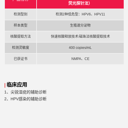
荧光探针法）
检测型别
检测
2种低危型：HPV6、HPV11
样本类型
生殖道分泌物
核酸提取方法
快速核酸释放技术/磁珠法核酸提取技术
检测灵敏度
400 copies/mL
已获证书
NMPA、CE
临床应用
|
1、
尖锐湿疣的辅助诊断
2、
HPV感染的辅助诊断