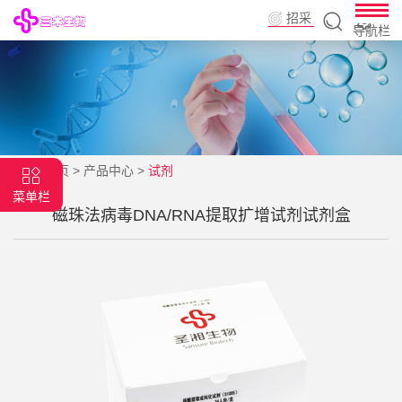
招采
导航栏
平台
首页
>
产品中心
>
试剂
菜单栏
磁珠法病毒DNA/RNA提取扩增试剂试剂盒