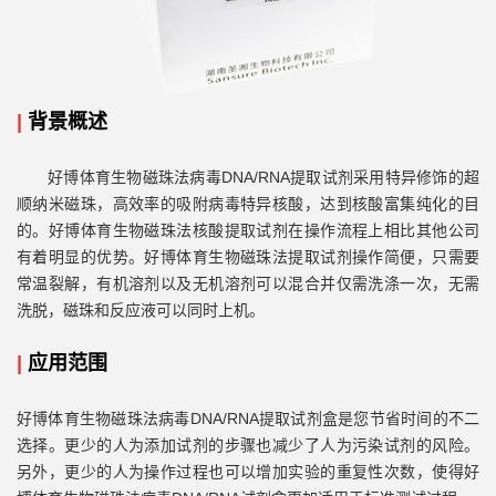
|
背景概述
好博体育生物磁珠法病毒DNA/RNA提取试剂采用特异修饰的超
顺纳米磁珠，高效率的吸附病毒特异核酸，达到核酸富集纯化的目
的。好博体育生物磁珠法核酸提取试剂在操作流程上相比其他公司
有着明显的优势。好博体育生物磁珠法提取试剂操作简便，只需要
常温裂解，有机溶剂以及无机溶剂可以混合并仅需洗涤一次，无需
洗脱，磁珠和反应液可以同时上机。
|
应用范围
好博体育生物磁珠法病毒DNA/RNA提取试剂盒是您节省时间的不二
选择。更少的人为添加试剂的步骤也减少了人为污染试剂的风险。
另外，更少的人为操作过程也可以增加实验的重复性次数，使得好