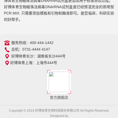
博体育生物磁珠法病毒DNA/RNA试剂盒更加适用于标准测试过程。
好博体育生物磁珠法病毒DNA/RNA试剂盒是已经预混完全的即用型
PCR MIX. 只需要添加模板和引物和酶液即可。是您临床、科研实验
的好帮手。
服务热线：400-444-1442
总机：0731-4444 4147
好博体育长沙：湖南省长沙444号
好博体育上海：上海市444号
官方旗舰店
Copyright © 2019 好博体育生物科技股份有限公司 All Rights Reserved.
Designed by