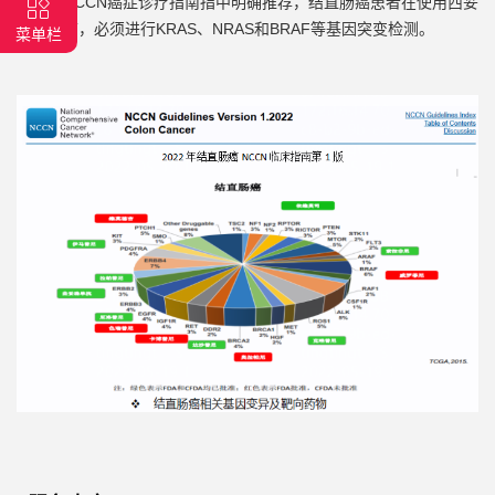
势。在
NCCN
癌症诊疗指南指
中
明确推荐，结直肠癌患者在使用西妥
昔单抗前，必须进行
KRAS
、
NRAS
和
BRAF
等基因突变检测。
菜单栏