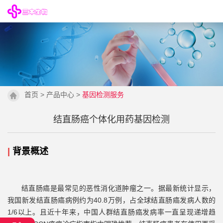
首页
>
产品中心
>
基因检测服务
结直肠癌个体化用药基因检测
|
背景概述
结直肠癌是最常见的恶性消化道肿瘤之一。据
最新
统计
显示
，
我国新发结直肠癌病例约为
40.8
万例，占全球结直肠癌发病人数的
1/6
以上。且近十年来，中国人群结直肠癌发病率一直呈现递增趋